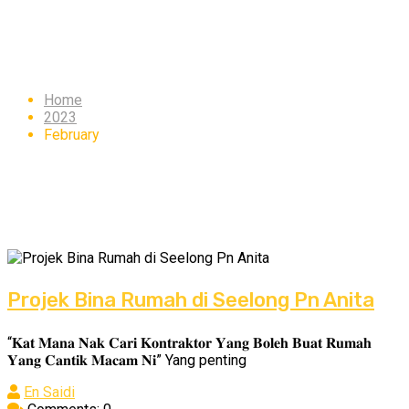
Month:
February 2023
Home
2023
February
Projek Bina Rumah di Seelong Pn Anita
“𝐊𝐚𝐭 𝐌𝐚𝐧𝐚 𝐍𝐚𝐤 𝐂𝐚𝐫𝐢 𝐊𝐨𝐧𝐭𝐫𝐚𝐤𝐭𝐨𝐫 𝐘𝐚𝐧𝐠 𝐁𝐨𝐥𝐞𝐡 𝐁𝐮𝐚𝐭 𝐑𝐮𝐦𝐚𝐡
𝐘𝐚𝐧𝐠 𝐂𝐚𝐧𝐭𝐢𝐤 𝐌𝐚𝐜𝐚𝐦 𝐍𝐢” Yang penting
En Saidi