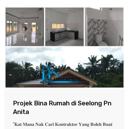
Projek Bina Rumah di Seelong Pn
Anita
“𝐊𝐚𝐭 𝐌𝐚𝐧𝐚 𝐍𝐚𝐤 𝐂𝐚𝐫𝐢 𝐊𝐨𝐧𝐭𝐫𝐚𝐤𝐭𝐨𝐫 𝐘𝐚𝐧𝐠 𝐁𝐨𝐥𝐞𝐡 𝐁𝐮𝐚𝐭