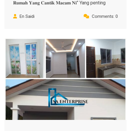
𝐑𝐮𝐦𝐚𝐡 𝐘𝐚𝐧𝐠 𝐂𝐚𝐧𝐭𝐢𝐤 𝐌𝐚𝐜𝐚𝐦 𝐍𝐢” Yang penting
En Saidi
Comments: 0