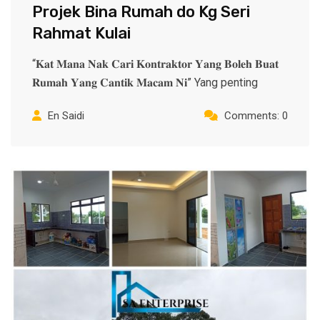
Projek Bina Rumah do Kg Seri
Rahmat Kulai
“𝐊𝐚𝐭 𝐌𝐚𝐧𝐚 𝐍𝐚𝐤 𝐂𝐚𝐫𝐢 𝐊𝐨𝐧𝐭𝐫𝐚𝐤𝐭𝐨𝐫 𝐘𝐚𝐧𝐠 𝐁𝐨𝐥𝐞𝐡 𝐁𝐮𝐚𝐭
𝐑𝐮𝐦𝐚𝐡 𝐘𝐚𝐧𝐠 𝐂𝐚𝐧𝐭𝐢𝐤 𝐌𝐚𝐜𝐚𝐦 𝐍𝐢” Yang penting
En Saidi
Comments: 0