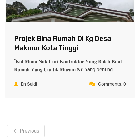
Projek Bina Rumah Di Kg Desa
Makmur Kota Tinggi
“𝐊𝐚𝐭 𝐌𝐚𝐧𝐚 𝐍𝐚𝐤 𝐂𝐚𝐫𝐢 𝐊𝐨𝐧𝐭𝐫𝐚𝐤𝐭𝐨𝐫 𝐘𝐚𝐧𝐠 𝐁𝐨𝐥𝐞𝐡 𝐁𝐮𝐚𝐭
𝐑𝐮𝐦𝐚𝐡 𝐘𝐚𝐧𝐠 𝐂𝐚𝐧𝐭𝐢𝐤 𝐌𝐚𝐜𝐚𝐦 𝐍𝐢” Yang penting
En Saidi
Comments: 0
Previous