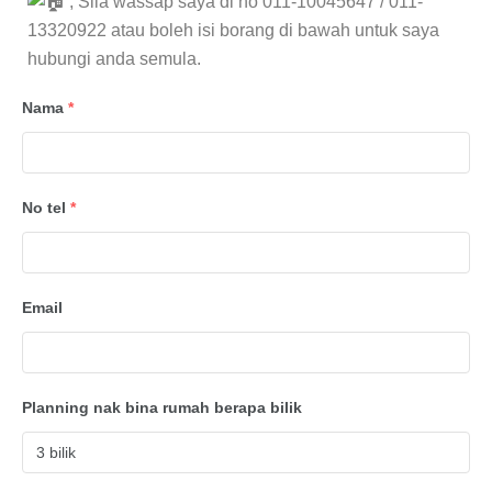
, Sila wassap saya di no 011-10045647 / 011-
13320922 atau boleh isi borang di bawah untuk saya
hubungi anda semula.
Nama
*
No tel
*
Email
Planning nak bina rumah berapa bilik