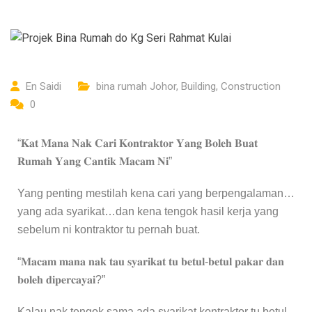
En Saidi
bina rumah Johor
,
Building
,
Construction
0
“𝐊𝐚𝐭 𝐌𝐚𝐧𝐚 𝐍𝐚𝐤 𝐂𝐚𝐫𝐢 𝐊𝐨𝐧𝐭𝐫𝐚𝐤𝐭𝐨𝐫 𝐘𝐚𝐧𝐠 𝐁𝐨𝐥𝐞𝐡 𝐁𝐮𝐚𝐭
𝐑𝐮𝐦𝐚𝐡 𝐘𝐚𝐧𝐠 𝐂𝐚𝐧𝐭𝐢𝐤 𝐌𝐚𝐜𝐚𝐦 𝐍𝐢”
Yang penting mestilah kena cari yang berpengalaman…
yang ada syarikat…dan kena tengok hasil kerja yang
sebelum ni kontraktor tu pernah buat.
“𝐌𝐚𝐜𝐚𝐦 𝐦𝐚𝐧𝐚 𝐧𝐚𝐤 𝐭𝐚𝐮 𝐬𝐲𝐚𝐫𝐢𝐤𝐚𝐭 𝐭𝐮 𝐛𝐞𝐭𝐮𝐥-𝐛𝐞𝐭𝐮𝐥 𝐩𝐚𝐤𝐚𝐫 𝐝𝐚𝐧
𝐛𝐨𝐥𝐞𝐡 𝐝𝐢𝐩𝐞𝐫𝐜𝐚𝐲𝐚𝐢?”
Kalau nak tengok sama ada syarikat kontraktor tu betul-