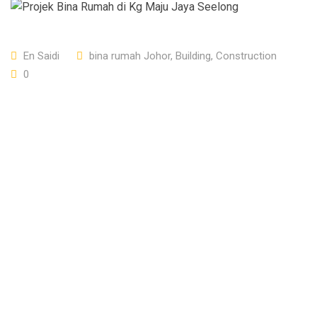
En Saidi
bina rumah Johor
,
Building
,
Construction
0