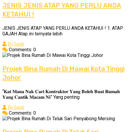
JENIS JENIS ATAP YANG PERLU ANDA
KETAHUI !
JENIS JENIS ATAP YANG PERLU ANDA KETAHUI ! 1. ATAP
GAJAH Atap ini ternyata lebih
En Saidi
Comments: 0
Projek Bina Rumah Di Mawai Kota Tinggi
Johor
“𝐊𝐚𝐭 𝐌𝐚𝐧𝐚 𝐍𝐚𝐤 𝐂𝐚𝐫𝐢 𝐊𝐨𝐧𝐭𝐫𝐚𝐤𝐭𝐨𝐫 𝐘𝐚𝐧𝐠 𝐁𝐨𝐥𝐞𝐡 𝐁𝐮𝐚𝐭 𝐑𝐮𝐦𝐚𝐡
𝐘𝐚𝐧𝐠 𝐂𝐚𝐧𝐭𝐢𝐤 𝐌𝐚𝐜𝐚𝐦 𝐍𝐢” Yang penting
En Saidi
Comments: 0