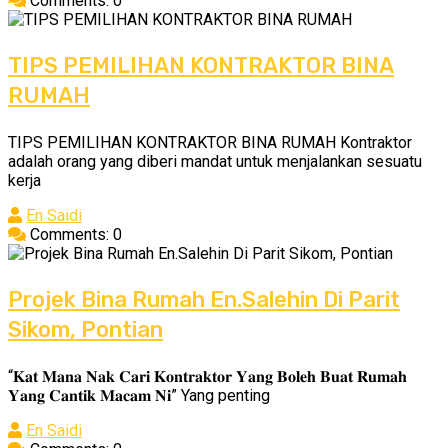
Comments: 0
TIPS PEMILIHAN KONTRAKTOR BINA
RUMAH
TIPS PEMILIHAN KONTRAKTOR BINA RUMAH Kontraktor
adalah orang yang diberi mandat untuk menjalankan sesuatu
kerja
En Saidi
Comments: 0
Projek Bina Rumah En.Salehin Di Parit
Sikom, Pontian
“𝐊𝐚𝐭 𝐌𝐚𝐧𝐚 𝐍𝐚𝐤 𝐂𝐚𝐫𝐢 𝐊𝐨𝐧𝐭𝐫𝐚𝐤𝐭𝐨𝐫 𝐘𝐚𝐧𝐠 𝐁𝐨𝐥𝐞𝐡 𝐁𝐮𝐚𝐭 𝐑𝐮𝐦𝐚𝐡
𝐘𝐚𝐧𝐠 𝐂𝐚𝐧𝐭𝐢𝐤 𝐌𝐚𝐜𝐚𝐦 𝐍𝐢” Yang penting
En Saidi