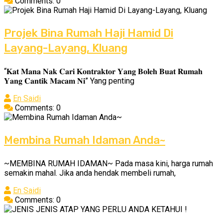
Comments: 0
Projek Bina Rumah Haji Hamid Di
Layang-Layang, Kluang
“𝐊𝐚𝐭 𝐌𝐚𝐧𝐚 𝐍𝐚𝐤 𝐂𝐚𝐫𝐢 𝐊𝐨𝐧𝐭𝐫𝐚𝐤𝐭𝐨𝐫 𝐘𝐚𝐧𝐠 𝐁𝐨𝐥𝐞𝐡 𝐁𝐮𝐚𝐭 𝐑𝐮𝐦𝐚𝐡
𝐘𝐚𝐧𝐠 𝐂𝐚𝐧𝐭𝐢𝐤 𝐌𝐚𝐜𝐚𝐦 𝐍𝐢” Yang penting
En Saidi
Comments: 0
Membina Rumah Idaman Anda~
~MEMBINA RUMAH IDAMAN~ Pada masa kini, harga rumah
semakin mahal. Jika anda hendak membeli rumah,
En Saidi
Comments: 0