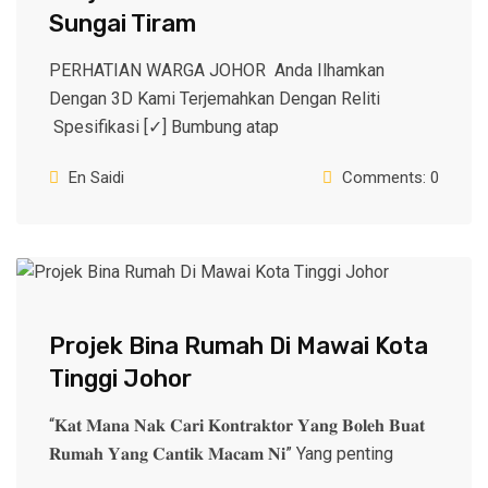
Sungai Tiram
PERHATIAN WARGA JOHOR Anda Ilhamkan
Dengan 3D Kami Terjemahkan Dengan Reliti
Spesifikasi [✓] Bumbung atap
En Saidi
Comments: 0
Projek Bina Rumah Di Mawai Kota
Tinggi Johor
“𝐊𝐚𝐭 𝐌𝐚𝐧𝐚 𝐍𝐚𝐤 𝐂𝐚𝐫𝐢 𝐊𝐨𝐧𝐭𝐫𝐚𝐤𝐭𝐨𝐫 𝐘𝐚𝐧𝐠 𝐁𝐨𝐥𝐞𝐡 𝐁𝐮𝐚𝐭
𝐑𝐮𝐦𝐚𝐡 𝐘𝐚𝐧𝐠 𝐂𝐚𝐧𝐭𝐢𝐤 𝐌𝐚𝐜𝐚𝐦 𝐍𝐢” Yang penting