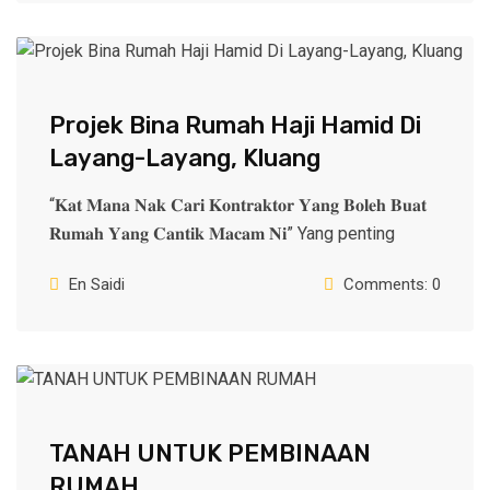
Projek Bina Rumah Haji Hamid Di
Layang-Layang, Kluang
“𝐊𝐚𝐭 𝐌𝐚𝐧𝐚 𝐍𝐚𝐤 𝐂𝐚𝐫𝐢 𝐊𝐨𝐧𝐭𝐫𝐚𝐤𝐭𝐨𝐫 𝐘𝐚𝐧𝐠 𝐁𝐨𝐥𝐞𝐡 𝐁𝐮𝐚𝐭
𝐑𝐮𝐦𝐚𝐡 𝐘𝐚𝐧𝐠 𝐂𝐚𝐧𝐭𝐢𝐤 𝐌𝐚𝐜𝐚𝐦 𝐍𝐢” Yang penting
En Saidi
Comments: 0
TANAH UNTUK PEMBINAAN
RUMAH