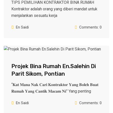
TIPS PEMILIHAN KONTRAKTOR BINA RUMAH
Kontraktor adalah orang yang diberi mandat untuk
menjalankan sesuatu kerja
En Saidi
Comments: 0
Projek Bina Rumah En.Salehin Di
Parit Sikom, Pontian
“𝐊𝐚𝐭 𝐌𝐚𝐧𝐚 𝐍𝐚𝐤 𝐂𝐚𝐫𝐢 𝐊𝐨𝐧𝐭𝐫𝐚𝐤𝐭𝐨𝐫 𝐘𝐚𝐧𝐠 𝐁𝐨𝐥𝐞𝐡 𝐁𝐮𝐚𝐭
𝐑𝐮𝐦𝐚𝐡 𝐘𝐚𝐧𝐠 𝐂𝐚𝐧𝐭𝐢𝐤 𝐌𝐚𝐜𝐚𝐦 𝐍𝐢” Yang penting
En Saidi
Comments: 0